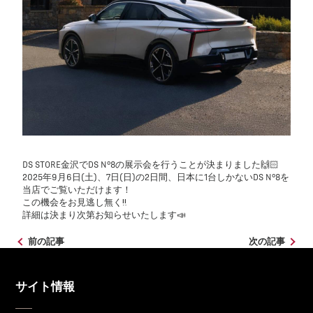
DS STORE金沢でDS N°8の展示会を行うことが決まりました🙌🏻
2025年9月6日(土)、7日(日)の2日間、日本に1台しかないDS N°8を
当店でご覧いただけます！
この機会をお見逃し無く‼️
詳細は決まり次第お知らせいたします📣
前の記事
次の記事
サイト情報